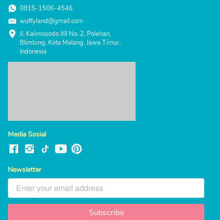
0815-1506-4546
wuffyland@gmail.com
Jl. Kalimosodo XII No. 2, Polehan, 
Blimbing, Kota Malang, Jawa Timur, 
Indonesia
Media Sosial
Newsletter
Subscribe
`