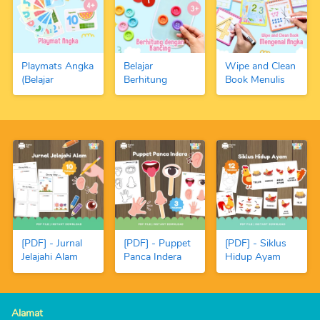
Playmats Angka
Belajar
Wipe and Clean
(Belajar
Berhitung
Book Menulis
Berhitung 1-10
Dengan Kancing
Angka dan
dengan Fundoh)
Warna-Warni
Berhitung
dan Angka
(FREE Spidol
Magnetic
Boardmarker)
[PDF] - Jurnal
[PDF] - Puppet
[PDF] - Siklus
Jelajahi Alam
Panca Indera
Hidup Ayam
Alamat