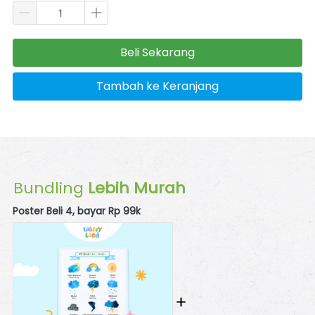
Beli Sekarang
`
Tambah ke Keranjang
`
Bundling
 Lebih Murah
Poster Beli 4, bayar Rp 99k