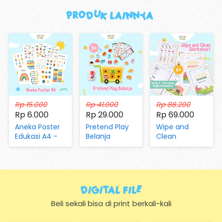
Produk Lainnya 
Rp 15.000
Rp 41.000
Rp 88.200
Rp 6.000
Rp 29.000
Rp 69.000
Aneka Poster
Pretend Play
Wipe and
Edukasi A4 -
Belanja
Clean
Mengenal
(dengan
Worksheet Vol
Huruf, Hijaiyah,
Magnet dan
05 Aktivitas di
Angka, Hari,
Kartu)
Peternakan
Bulan, Warna,
dan Pertanian
Bentuk,
Digital FIle
Hewan,
Sayuran,
Beli sekali bisa di print berkali-kali
Transportasi
(Hanya