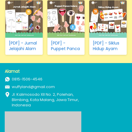
Kertas)
[PDF] - Jurnal
[PDF] -
[PDF] - Siklus
Jelajahi Alam
Puppet Panca
Hidup Ayam
Indera
Alamat
0815-1506-4546
wuffyland@gmail.com
Jl. Kalimosodo XII No. 2, Polehan, 
Blimbing, Kota Malang, Jawa Timur, 
Indonesia