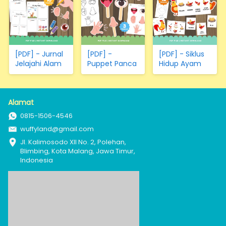
[PDF] - Jurnal
[PDF] -
[PDF] - Siklus
Jelajahi Alam
Puppet Panca
Hidup Ayam
Indera
Alamat
0815-1506-4546
wuffyland@gmail.com
Jl. Kalimosodo XII No. 2, Polehan, 
Blimbing, Kota Malang, Jawa Timur, 
Indonesia