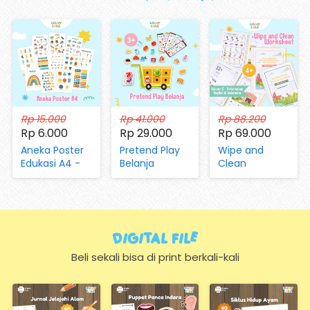
Rp 15.000
Rp 41.000
Rp 88.200
Rp 6.000
Rp 29.000
Rp 69.000
Aneka Poster
Pretend Play
Wipe and
Edukasi A4 -
Belanja
Clean
Mengenal
(dengan
Worksheet Vol
Huruf, Hijaiyah,
Magnet dan
05 Aktivitas di
Angka, Hari,
Kartu)
Peternakan
Bulan, Warna,
dan Pertanian
Bentuk,
Digital FIle
Hewan,
Sayuran,
Beli sekali bisa di print berkali-kali
Transportasi
(Hanya
Kertas)