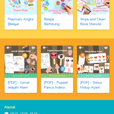
Playmats Angka
Belajar
Wipe and Clean
(Belajar
Berhitung
Book Menulis
Berhitung 1-10
Dengan Kancing
Angka dan
dengan Fundoh)
Warna-Warni
Berhitung
dan Angka
(FREE Spidol
Magnetic
Boardmarker)
[PDF] - Jurnal
[PDF] - Puppet
[PDF] - Siklus
Jelajahi Alam
Panca Indera
Hidup Ayam
Alamat