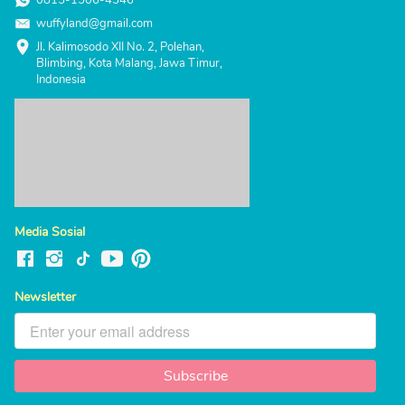
0815-1506-4546
wuffyland@gmail.com
Jl. Kalimosodo XII No. 2, Polehan, 
Blimbing, Kota Malang, Jawa Timur, 
Indonesia
Media Sosial
Newsletter
Subscribe
`