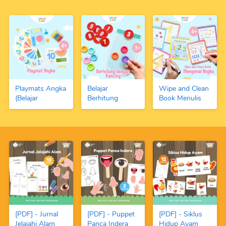
Playmats Angka
Belajar
Wipe and Clean
(Belajar
Berhitung
Book Menulis
Berhitung 1-10
Dengan Kancing
Angka dan
dengan Fundoh)
Warna-Warni
Berhitung
dan Angka
(FREE Spidol
Magnetic
Boardmarker)
[PDF] - Jurnal
[PDF] - Puppet
[PDF] - Siklus
Jelajahi Alam
Panca Indera
Hidup Ayam