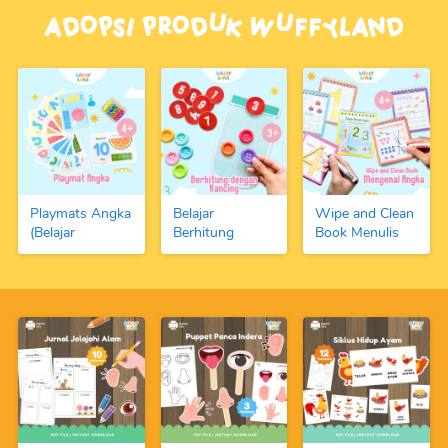
Adopsi Produk Wuffyland
Playmats Angka
Belajar
Wipe and Clean
(Belajar
Berhitung
Book Menulis
Berhitung 1-10
Dengan Kancing
Angka dan
dengan Fundoh)
Warna-Warni
Berhitung
dan Angka
(FREE Spidol
Magnetic
Boardmarker)