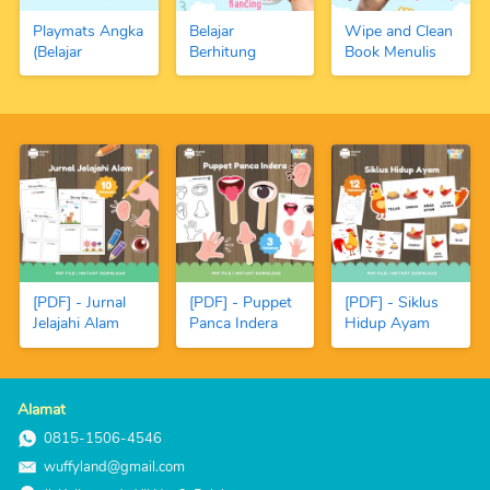
Playmats Angka
Belajar
Wipe and Clean
(Belajar
Berhitung
Book Menulis
Berhitung 1-10
Dengan Kancing
Angka dan
dengan Fundoh)
Warna-Warni
Berhitung
dan Angka
(FREE Spidol
Magnetic
Boardmarker)
[PDF] - Jurnal
[PDF] - Puppet
[PDF] - Siklus
Jelajahi Alam
Panca Indera
Hidup Ayam
Alamat
0815-1506-4546
wuffyland@gmail.com