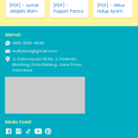
[PDF] - Jurnal
[PDF] -
[PDF] - Siklus
Jelajahi Alam
Puppet Panca
Hidup Ayam
Indera
Alamat
0815-1506-4546
wuffyland@gmail.com
Jl. Kalimosodo XII No. 2, Polehan, 
Blimbing, Kota Malang, Jawa Timur, 
Indonesia
Media Sosial