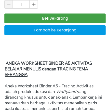
Beli Sekarang
`
Tambah ke Keranjang
`
ANEKA WORKSHEET BINDER A5 AKTIVITAS 
BELAJAR MENULIS dengan TRACING TEMA 
SERANGGA
Aneka Worksheet Binder A5 - Tracing Activities 
adalah produk edukasi dari 
Wuffyland
 yang 
dirancang khusus untuk anak-anak. Lembar kerja ini 
menawarkan berbagai aktivitas menebalkan garis 
pada ilustrasi menarik, seperti alat rumah tangga, 