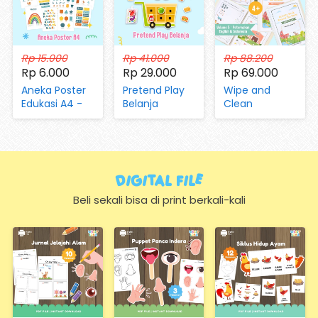
Rp 15.000
Rp 41.000
Rp 88.200
Rp 6.000
Rp 29.000
Rp 69.000
Aneka Poster
Pretend Play
Wipe and
Edukasi A4 -
Belanja
Clean
Mengenal
(dengan
Worksheet Vol
Huruf, Hijaiyah,
Magnet dan
05 Aktivitas di
Angka, Hari,
Kartu)
Peternakan
Bulan, Warna,
dan Pertanian
Bentuk,
Digital FIle
Hewan,
Sayuran,
Beli sekali bisa di print berkali-kali
Transportasi
(Hanya
Kertas)