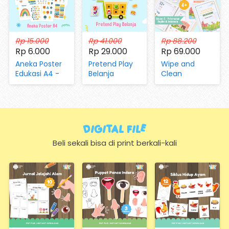
Rp 15.000
Rp 41.000
Rp 88.200
Rp 6.000
Rp 29.000
Rp 69.000
Aneka Poster
Pretend Play
Wipe and
Edukasi A4 -
Belanja
Clean
Mengenal
(dengan
Worksheet Vol
Huruf, Hijaiyah,
Magnet dan
05 Aktivitas di
Angka, Hari,
Kartu)
Peternakan
Bulan, Warna,
dan Pertanian
Bentuk,
Digital FIle
Hewan,
Sayuran,
Beli sekali bisa di print berkali-kali
Transportasi
(Hanya
Kertas)