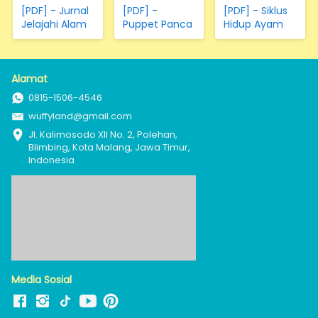
[PDF] - Jurnal
[PDF] -
[PDF] - Siklus
Jelajahi Alam
Puppet Panca
Hidup Ayam
Indera
Alamat
0815-1506-4546
wuffyland@gmail.com
Jl. Kalimosodo XII No. 2, Polehan, 
Blimbing, Kota Malang, Jawa Timur, 
Indonesia
Media Sosial