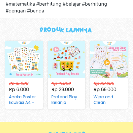
#matematika #berhitung #belajar #berhitung 
#dengan #benda  
Produk Lainnya 
Rp 15.000
Rp 41.000
Rp 88.200
Rp 6.000
Rp 29.000
Rp 69.000
Aneka Poster
Pretend Play
Wipe and
Edukasi A4 -
Belanja
Clean
Mengenal
(dengan
Worksheet Vol
Huruf, Hijaiyah,
Magnet dan
05 Aktivitas di
Angka, Hari,
Kartu)
Peternakan
Bulan, Warna,
dan Pertanian
Bentuk,