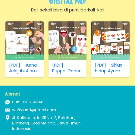
Digital FIle
Hewan,
Sayuran,
Beli sekali bisa di print berkali-kali
Transportasi
(Hanya
Kertas)
[PDF] - Jurnal
[PDF] -
[PDF] - Siklus
Jelajahi Alam
Puppet Panca
Hidup Ayam
Indera
Alamat
0815-1506-4546
wuffyland@gmail.com
Jl. Kalimosodo XII No. 2, Polehan, 
Blimbing, Kota Malang, Jawa Timur, 
Indonesia