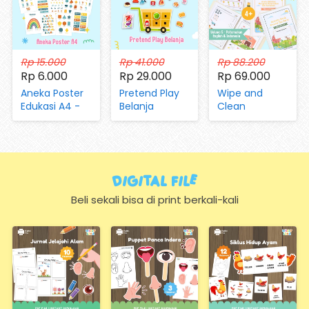
Rp 15.000
Rp 41.000
Rp 88.200
Rp 6.000
Rp 29.000
Rp 69.000
Aneka Poster
Pretend Play
Wipe and
Edukasi A4 -
Belanja
Clean
Mengenal
(dengan
Worksheet Vol
Huruf, Hijaiyah,
Magnet dan
05 Aktivitas di
Angka, Hari,
Kartu)
Peternakan
Bulan, Warna,
dan Pertanian
Bentuk,
Digital FIle
Hewan,
Sayuran,
Beli sekali bisa di print berkali-kali
Transportasi
(Hanya
Kertas)