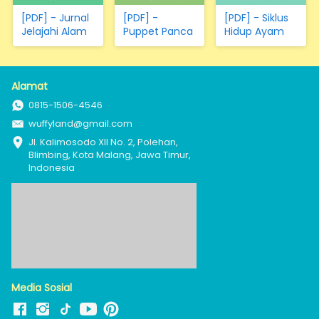
[PDF] - Jurnal
[PDF] -
[PDF] - Siklus
Jelajahi Alam
Puppet Panca
Hidup Ayam
Indera
Alamat
0815-1506-4546
wuffyland@gmail.com
Jl. Kalimosodo XII No. 2, Polehan, 
Blimbing, Kota Malang, Jawa Timur, 
Indonesia
Media Sosial