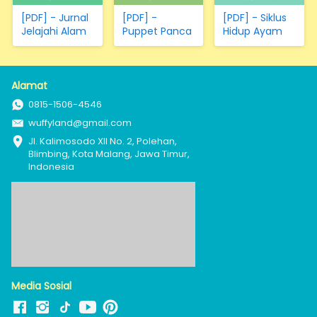
[PDF] - Jurnal
[PDF] -
[PDF] - Siklus
Jelajahi Alam
Puppet Panca
Hidup Ayam
Indera
Alamat
0815-1506-4546
wuffyland@gmail.com
Jl. Kalimosodo XII No. 2, Polehan, 
Blimbing, Kota Malang, Jawa Timur, 
Indonesia
Media Sosial