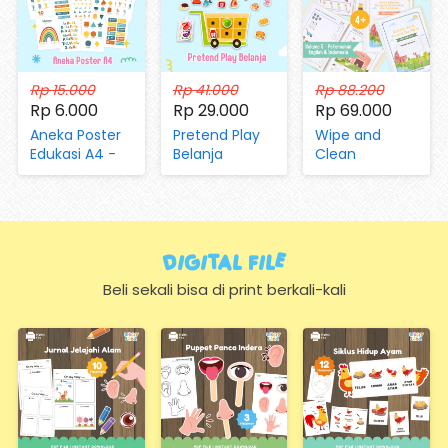
Rp 15.000
Rp 41.000
Rp 88.200
Rp 6.000
Rp 29.000
Rp 69.000
Aneka Poster
Pretend Play
Wipe and
Edukasi A4 -
Belanja
Clean
Mengenal
(dengan
Worksheet Vol
Huruf, Hijaiyah,
Magnet dan
05 Aktivitas di
Angka, Hari,
Kartu)
Peternakan
Bulan, Warna,
dan Pertanian
Bentuk,
Digital FIle
Hewan,
Sayuran,
Beli sekali bisa di print berkali-kali
Transportasi
(Hanya
Kertas)