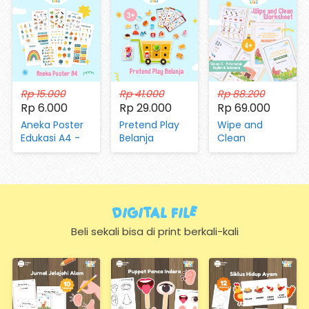
Rp 15.000
Rp 41.000
Rp 88.200
Rp 6.000
Rp 29.000
Rp 69.000
Aneka Poster
Pretend Play
Wipe and
Edukasi A4 -
Belanja
Clean
Mengenal
(dengan
Worksheet Vol
Huruf, Hijaiyah,
Magnet dan
05 Aktivitas di
Angka, Hari,
Kartu)
Peternakan
Bulan, Warna,
dan Pertanian
Bentuk,
Digital FIle
Hewan,
Sayuran,
Beli sekali bisa di print berkali-kali
Transportasi
(Hanya
Kertas)