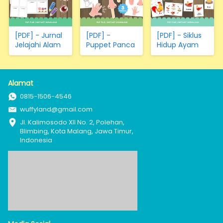
[PDF] - Jurnal
[PDF] -
[PDF] - Siklus
Jelajahi Alam
Puppet Panca
Hidup Ayam
Indera
Alamat
0815-1506-4546
wuffyland@gmail.com
Jl. Kalimosodo XII No. 2, Polehan, 
Blimbing, Kota Malang, Jawa Timur, 
Indonesia