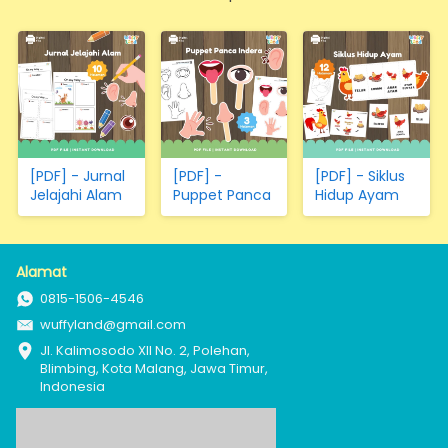
Transportasi
(Hanya
Kertas)
[PDF] - Jurnal
[PDF] -
[PDF] - Siklus
Jelajahi Alam
Puppet Panca
Hidup Ayam
Indera
Alamat
0815-1506-4546
wuffyland@gmail.com
Jl. Kalimosodo XII No. 2, Polehan, 
Blimbing, Kota Malang, Jawa Timur, 
Indonesia