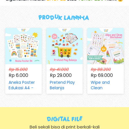
Produk Lainnya 
Rp 15.000
Rp 41.000
Rp 88.200
Rp 6.000
Rp 29.000
Rp 69.000
Aneka Poster
Pretend Play
Wipe and
Edukasi A4 -
Belanja
Clean
Mengenal
(dengan
Worksheet Vol
Huruf, Hijaiyah,
Magnet dan
05 Aktivitas di
Angka, Hari,
Kartu)
Peternakan
Bulan, Warna,
dan Pertanian
Bentuk,
Digital FIle
Hewan,
Sayuran,
Beli sekali bisa di print berkali-kali