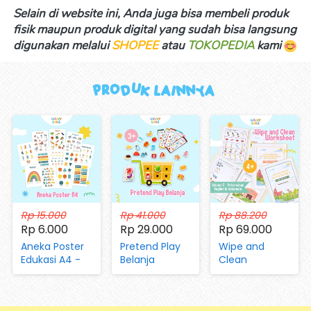
Selain di website ini, Anda juga bisa membeli produk 
fisik maupun produk digital yang sudah bisa langsung 
digunakan melalui 
SHOPEE
 atau 
TOKOPEDIA
kami 
Produk Lainnya 
Rp 15.000
Rp 41.000
Rp 88.200
Rp 6.000
Rp 29.000
Rp 69.000
Aneka Poster
Pretend Play
Wipe and
Edukasi A4 -
Belanja
Clean
Mengenal
(dengan
Worksheet Vol
Huruf, Hijaiyah,
Magnet dan
05 Aktivitas di
Angka, Hari,
Kartu)
Peternakan