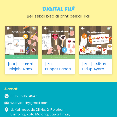
Bulan, Warna,
dan Pertanian
Bentuk,
Digital FIle
Hewan,
Sayuran,
Beli sekali bisa di print berkali-kali
Transportasi
(Hanya
Kertas)
[PDF] - Jurnal
[PDF] -
[PDF] - Siklus
Jelajahi Alam
Puppet Panca
Hidup Ayam
Indera
Alamat
0815-1506-4546
wuffyland@gmail.com
Jl. Kalimosodo XII No. 2, Polehan, 
Blimbing, Kota Malang, Jawa Timur, 