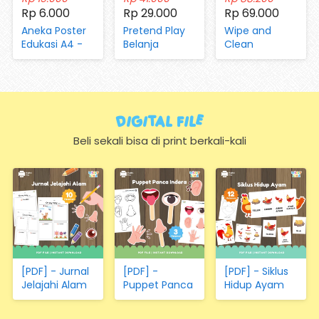
Rp 6.000
Rp 29.000
Rp 69.000
Aneka Poster
Pretend Play
Wipe and
Edukasi A4 -
Belanja
Clean
Mengenal
(dengan
Worksheet Vol
Huruf, Hijaiyah,
Magnet dan
05 Aktivitas di
Angka, Hari,
Kartu)
Peternakan
Bulan, Warna,
dan Pertanian
Bentuk,
Digital FIle
Hewan,
Sayuran,
Beli sekali bisa di print berkali-kali
Transportasi
(Hanya
Kertas)
[PDF] - Jurnal
[PDF] -
[PDF] - Siklus
Jelajahi Alam
Puppet Panca
Hidup Ayam
Indera