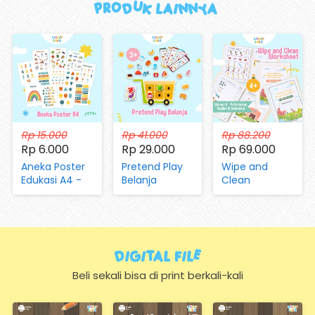
Produk Lainnya 
Rp 15.000
Rp 41.000
Rp 88.200
Rp 6.000
Rp 29.000
Rp 69.000
Aneka Poster
Pretend Play
Wipe and
Edukasi A4 -
Belanja
Clean
Mengenal
(dengan
Worksheet Vol
Huruf, Hijaiyah,
Magnet dan
05 Aktivitas di
Angka, Hari,
Kartu)
Peternakan
Bulan, Warna,
dan Pertanian
Bentuk,
Digital FIle
Hewan,
Sayuran,
Beli sekali bisa di print berkali-kali
Transportasi
(Hanya
Kertas)