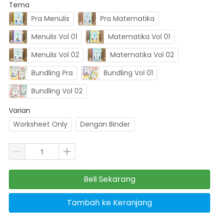
Tema
Pra Menulis
Pra Matematika
Menulis Vol 01
Matematika Vol 01
Menulis Vol 02
Matematika Vol 02
Bundling Pra
Bundling Vol 01
Bundling Vol 02
Varian
Worksheet Only
Dengan Binder
Beli Sekarang
`
Tambah ke Keranjang
`