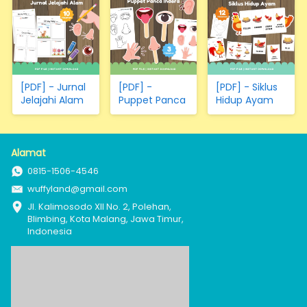
[PDF] - Jurnal
[PDF] -
[PDF] - Siklus
Jelajahi Alam
Puppet Panca
Hidup Ayam
Indera
Alamat
0815-1506-4546
wuffyland@gmail.com
Jl. Kalimosodo XII No. 2, Polehan, 
Blimbing, Kota Malang, Jawa Timur, 
Indonesia