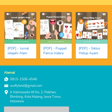
dengan Fundoh)
Warna-Warni
Berhitung
dan Angka
(FREE Spidol
Magnetic
Boardmarker)
[PDF] - Jurnal
[PDF] - Puppet
[PDF] - Siklus
Jelajahi Alam
Panca Indera
Hidup Ayam
Alamat
0815-1506-4546
wuffyland@gmail.com
Jl. Kalimosodo XII No. 2, Polehan, 
Blimbing, Kota Malang, Jawa Timur, 
Indonesia