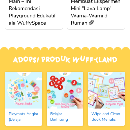
Main – Ini
Membuat Eksperimen
Rekomendasi
Mini “Lava Lamp”
Playground Edukatif
Warna-Warni di
ala WuffySpace
Rumah 🌈
Adopsi Produk Wuffyland
Playmats Angka
Belajar
Wipe and Clean
(Belajar
Berhitung
Book Menulis
Berhitung 1-10
Dengan Kancing
Angka dan