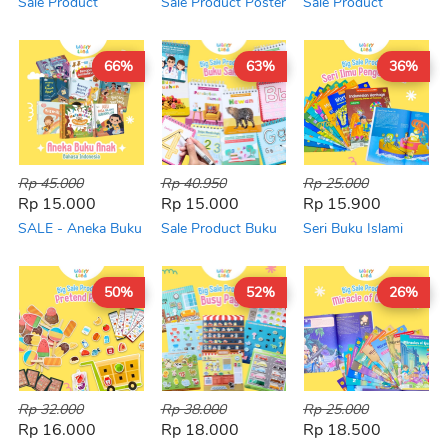
Sale Product
Sale Product Poster
Sale Product
Playmat Monster
Reject Minor
Sensori Motorik
Reject Minor
Reject Minor 🚀
66%
63%
36%
Rp 45.000
Rp 40.950
Rp 25.000
Rp 15.000
Rp 15.000
Rp 15.900
SALE - Aneka Buku
Sale Product Buku
Seri Buku Islami
Anak Bahasa
Wipe and Clean
(Ilmu Pengetahuan
Indonesia
Reject Minor!
Umum)
50%
52%
26%
Rp 32.000
Rp 38.000
Rp 25.000
Rp 16.000
Rp 18.000
Rp 18.500