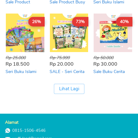
Sale Product
Sale Product Busy
Seri Buku Islami
Pretend Play Reject
Page Reject Minor!
(Miracle of Quran)
Minor
26%
73%
40%
Rp 25.000
Rp 75.999
Rp 50.000
Rp 18.500
Rp 20.000
Rp 30.000
Seri Buku Islami
SALE - Seri Cerita
Sale Buku Cerita
(Kisah 24 Nabi)
Dongeng Dunia
Anak - Toddle
Waddle
Lihat Lagi
`
Alamat
0815-1506-4546