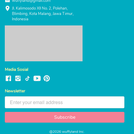
wuffyland@gmail.com
Jl. Kalimosodo XII No. 2, Polehan, 
Blimbing, Kota Malang, Jawa Timur, 
Indonesia
Media Sosial
Newsletter
Subscribe
`
@
2026
wuffyland Inc.