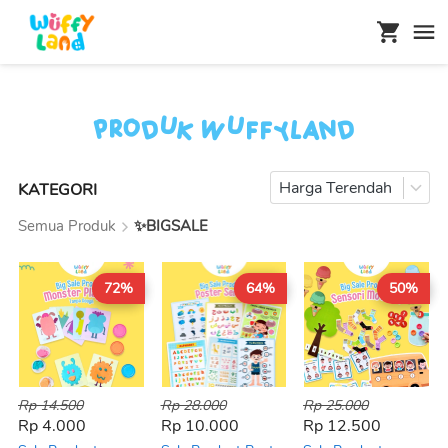
Produk Wuffyland
Harga Terendah
KATEGORI
Semua Produk
✨BIGSALE
72%
64%
50%
Rp 14.500
Rp 28.000
Rp 25.000
Rp 4.000
Rp 10.000
Rp 12.500