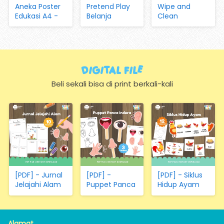
Aneka Poster
Pretend Play
Wipe and
Edukasi A4 -
Belanja
Clean
Mengenal
(dengan
Worksheet Vol
Huruf, Hijaiyah,
Magnet dan
05 Aktivitas di
Angka, Hari,
Kartu)
Peternakan
Bulan, Warna,
dan Pertanian
Bentuk,
Digital FIle
Hewan,
Sayuran,
Beli sekali bisa di print berkali-kali
Transportasi
(Hanya
Kertas)
[PDF] - Jurnal
[PDF] -
[PDF] - Siklus
Jelajahi Alam
Puppet Panca
Hidup Ayam
Indera
Alamat