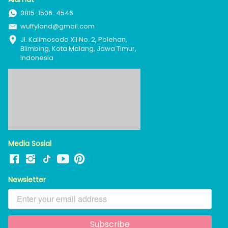
0815-1506-4546
wuffyland@gmail.com
Jl. Kalimosodo XII No. 2, Polehan, 
Blimbing, Kota Malang, Jawa Timur, 
Indonesia
Media Sosial
Newsletter
Subscribe
`