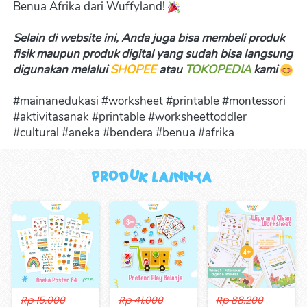
Benua Afrika dari Wuffyland! 
Selain di website ini, Anda juga bisa membeli produk 
fisik maupun produk digital yang sudah bisa langsung 
digunakan melalui 
SHOPEE
 atau 
TOKOPEDIA
kami 
#mainanedukasi #worksheet #printable #montessori 
#aktivitasanak #printable #worksheettoddler 
#cultural #aneka #bendera #benua #afrika
Produk Lainnya 
Rp 15.000
Rp 41.000
Rp 88.200