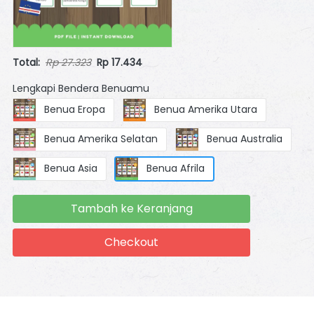
Total:
Rp 27.323
Rp 17.434
Lengkapi Bendera Benuamu
Benua Eropa
Benua Amerika Utara
Benua Amerika Selatan
Benua Australia
Benua Asia
Benua Afrila
Tambah ke Keranjang
`
Checkout
`