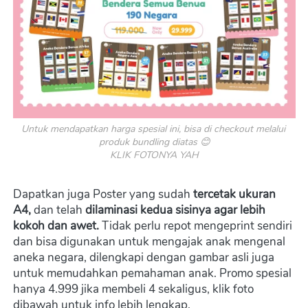
Untuk mendapatkan harga spesial ini, bisa di checkout melalui 
produk bundling diatas 😊

KLIK FOTONYA YAH
Dapatkan juga Poster yang sudah
 tercetak ukuran 
A4, 
dan telah 
dilaminasi kedua sisinya agar lebih 
kokoh dan awet.
 Tidak perlu repot mengeprint sendiri 
dan bisa digunakan untuk mengajak anak mengenal 
aneka negara, dilengkapi dengan gambar asli juga 
untuk memudahkan pemahaman anak. Promo spesial 
hanya 4.999 jika membeli 4 sekaligus, klik foto 
dibawah untuk info lebih lengkap.