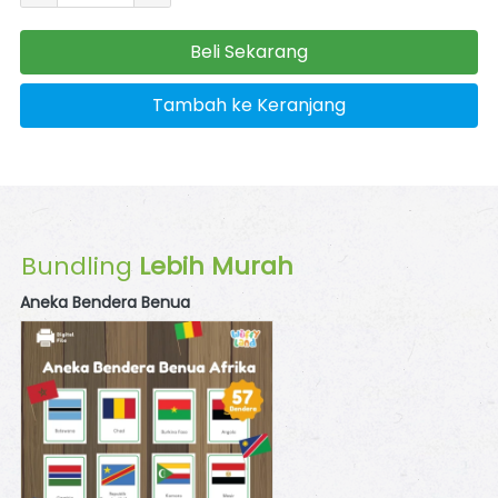
Beli Sekarang
`
Tambah ke Keranjang
`
Bundling
 Lebih Murah
Aneka Bendera Benua