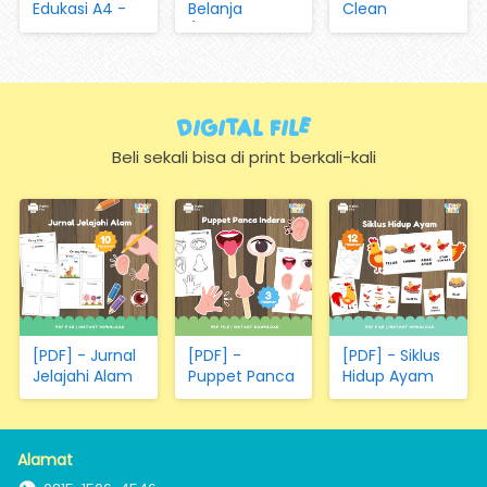
Edukasi A4 -
Belanja
Clean
Mengenal
(dengan
Worksheet Vol
Huruf, Hijaiyah,
Magnet dan
05 Aktivitas di
Angka, Hari,
Kartu)
Peternakan
Bulan, Warna,
dan Pertanian
Bentuk,
Digital FIle
Hewan,
Sayuran,
Beli sekali bisa di print berkali-kali
Transportasi
(Hanya
Kertas)
[PDF] - Jurnal
[PDF] -
[PDF] - Siklus
Jelajahi Alam
Puppet Panca
Hidup Ayam
Indera
Alamat