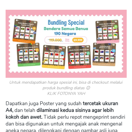
Untuk mendapatkan harga spesial ini, bisa di checkout melalui 
produk bundling diatas 😊

KLIK FOTONYA YAH
Dapatkan juga Poster yang sudah
 tercetak ukuran 
A4, 
dan telah 
dilaminasi kedua sisinya agar lebih 
kokoh dan awet.
 Tidak perlu repot mengeprint sendiri 
dan bisa digunakan untuk mengajak anak mengenal 
aneka negara, dilengkapi dengan gambar asli juga 