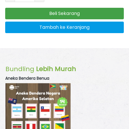
Beli Sekarang
`
Tambah ke Keranjang
`
Bundling
 Lebih Murah
Aneka Bendera Benua