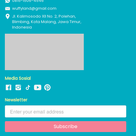
0815-1506-4546
wuffyland@gmail.com
Jl. Kalimosodo XII No. 2, Polehan, 
Blimbing, Kota Malang, Jawa Timur, 
Indonesia
Media Sosial
Newsletter
Subscribe
`