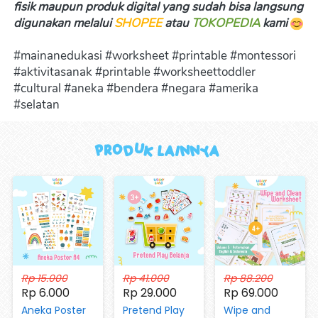
fisik maupun produk digital yang sudah bisa langsung 
digunakan melalui 
SHOPEE
 atau 
TOKOPEDIA
kami 
#mainanedukasi #worksheet #printable #montessori 
#aktivitasanak #printable #worksheettoddler 
#cultural #aneka #bendera #negara #amerika 
#selatan
Produk Lainnya 
Rp 15.000
Rp 41.000
Rp 88.200
Rp 6.000
Rp 29.000
Rp 69.000
Aneka Poster
Pretend Play
Wipe and