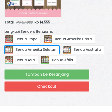
Total:
Rp 27.323
Rp 14.555
Lengkapi Bendera Benuamu
Benua Eropa
Benua Amerika Utara
Benua Amerika Selatan
Benua Australia
Benua Asia
Benua Afrila
Tambah ke Keranjang
`
Checkout
`