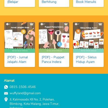
(Belajar
Berhitung
Book Menulis
Berhitung 1-10
Dengan Kancing
Angka dan
dengan Fundoh)
Warna-Warni
Berhitung
dan Angka
(FREE Spidol
Magnetic
Boardmarker)
[PDF] - Jurnal
[PDF] - Puppet
[PDF] - Siklus
Jelajahi Alam
Panca Indera
Hidup Ayam
Alamat
0815-1506-4546
wuffyland@gmail.com
Jl. Kalimosodo XII No. 2, Polehan, 
Blimbing, Kota Malang, Jawa Timur, 